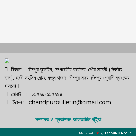
ঠিকানা : চাঁদপুর বুলেটিন, সম্পাদকীয় কার্যালয়: পৌর মার্কেট (দ্বিতীয়
তলা), হাজী মহসিন রোড, নতুন বাজার, চাঁদপুর সদর, চাঁদপুর (পূবালী ব্যাংকের
সামনে)।
মোবাইল : ০১৭৭৯-১১৭৭৪৪
ইমেল : chandpurbulletin@gmail.com
সম্পাদক ও প্রকাশক: আলআমিন ভূঁইয়া
Made with
❤
by
TechBPO Pro ™