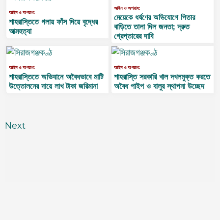
আইন ও অপরাধ:
আইন ও অপরাধ:
মেয়েকে ধর্ষণের অভিযোগে পিতার
শাহরাস্তিতে গলায় ফাঁস দিয়ে বৃদ্ধের
বাড়িতে তালা দিল জনতা; দ্রুত
আত্মহত্যা
গ্রেপ্তারের দাবি
আইন ও অপরাধ:
আইন ও অপরাধ:
শাহরাস্তিতে অভিযানে অবৈধভাবে মাটি
শাহরাস্তি সরকারি খাল দখলমুক্ত করতে
উত্তোলনের দায়ে লাখ টাকা জরিমানা
অবৈধ পাইপ ও বালুর স্থাপনা উচ্ছেদ
Next
চাঁদপুর বুলেটিনঃ সব খবর, সবার আগে