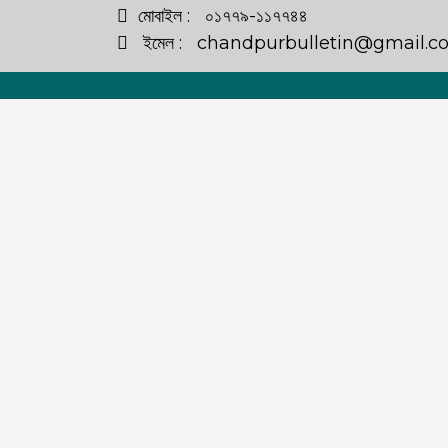
মোবাইল : ০১৭৭৯-১১৭৭৪৪
ইমেল : chandpurbulletin@gmail.c