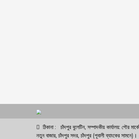
ঠিকানা : চাঁদপুর বুলেটিন, সম্পাদকীয় কার্যালয়: পৌর মার্
নতুন বাজার, চাঁদপুর সদর, চাঁদপুর (পূবালী ব্যাংকের সামনে)।