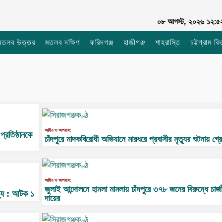
০৮ আগস্ট, ২০২৬ ১২:৫২
মতলব উত্তর
মতলব দক্ষিণ
ফরিদগঞ্জ
হাজীগঞ্জ
শাহরাস্তি
চট্টগ্রাম বি
আইন ও অপরাধ:
প্রতিষ্ঠানকে
চাঁদপুরে মাদকবিরোধী অভিযানে মারধরে প্রবাসীর মৃত্যুর ঘটনায় গ্র
আইন ও অপরাধ:
জুলাই আন্দোলনে হামলা মামলায় চাঁদপুরে ৩৭৮ জনের বিরুদ্ধে চার্জ
ত্যু : আটক ১
দায়ের