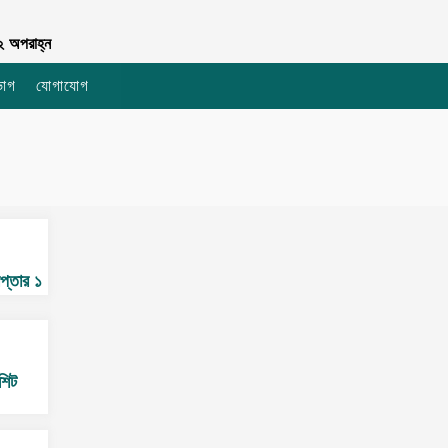
 অপরাহ্ন
ভাগ
যোগাযোগ
চাঁদপুর বুলেটিনঃ সব খবর, সবার আগে
েপ্তার ১
সর্বাধিক পঠিত
সর্বশেষ প্রকাশিত
শিট
ডেভিল হান্ট: চাঁদপুর সদর উপজেলা আ.লীগ
সম্পাদক গ্রেপ্তার (৩৬৪১)
ফেব্রুয়ারি থেকে চাঁদপুর শহরে ঢুকতে পারবে