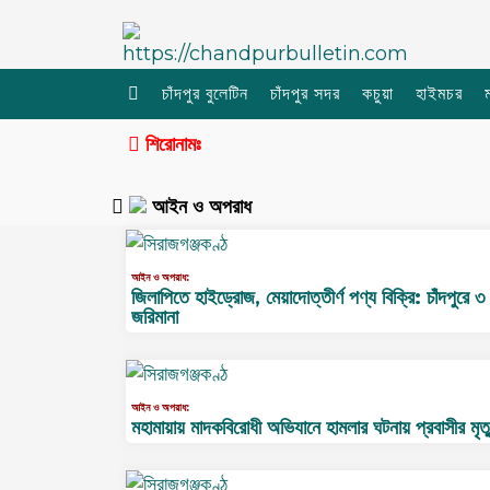
চাঁদপুর বুলেটিন
চাঁদপুর সদর
কচুয়া
হাইমচর
শিরোনামঃ
আইন ও অপরাধ
আইন ও অপরাধ:
জিলাপিতে হাইড্রোজ, মেয়াদোত্তীর্ণ পণ্য বিক্রি: চাঁদপুরে ৩ 
জরিমানা
আইন ও অপরাধ:
মহামায়ায় মাদকবিরোধী অভিযানে হামলার ঘটনায় প্রবাসীর মৃ