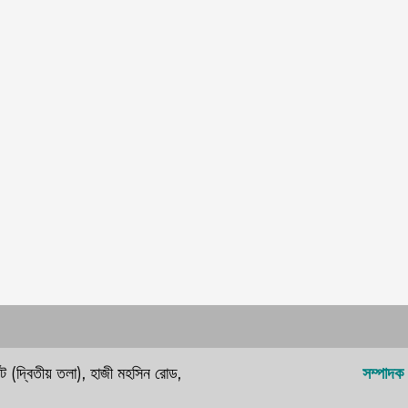
কেট (দ্বিতীয় তলা), হাজী মহসিন রোড,
সম্পাদক