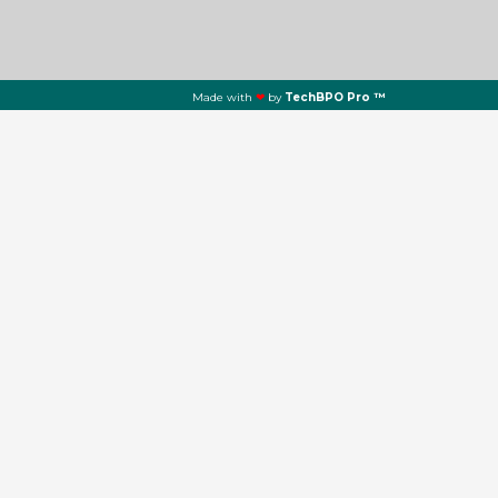
Made with
❤
by
TechBPO Pro ™