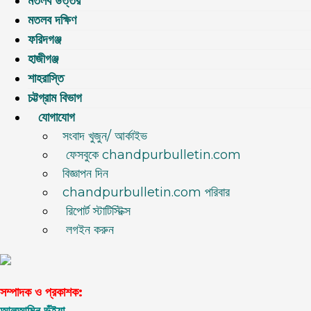
মতলব উত্তর
মতলব দক্ষিণ
ফরিদগঞ্জ
হাজীগঞ্জ
শাহরাস্তি
চট্টগ্রাম বিভাগ
যোগাযোগ
সংবাদ খুজুন/ আর্কাইভ
ফেসবুকে chandpurbulletin.com
বিজ্ঞাপন দিন
chandpurbulletin.com পরিবার
রিপোর্ট স্টাটিস্টিক্স
লগইন করুন
সম্পাদক ও প্রকাশক: