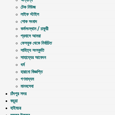
অন্যান্য
টেক নিউজ
লাইফ স্টাইল
শোক সংবাদ
কর্মসংস্থান / চাকুরী
প্রবাসে আমরা
ফেসবুক থেকে নির্বাচিত
সাহিত্য সংস্কৃতি
সাহায্যের আবেদন
ধর্ম
হারানো বিজ্ঞপ্তি
গণমাধ্যম
মানবসেবা
চাঁদপুর সদর
কচুয়া
হাইমচর