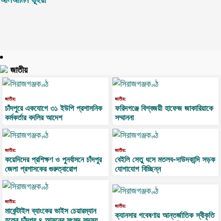
আলআমিন ভূঁইয়া
জাতীয়
জাতীয়:
জাতীয়:
চাঁদপুরে একযোগে ৩১ ইউপি প্রশাসনিক
ফরিদগঞ্জে বিশ্বজয়ী হাফেজ জাকারিয়াকে
কর্মকর্তার বদলির আদেশ
সম্মাননা
জাতীয়:
জাতীয়:
কয়েদিদের প্রশিক্ষণ ও পুনর্বাসনে চাঁদপুর
বেইলি সেতু ধসে মতলব-দাউদকান্দি সড়ক
জেলা প্রশাসকের গুরুত্বারোপ
যোগাযোগ বিচ্ছিন্ন
জাতীয়:
জাতীয়:
মার্কেন্টাইল ব্যাংকের ভাইস চেয়ারম্যান
ক্যানসার গবেষণায় আন্তর্জাতিক স্বীকৃতি
হলেন চাঁদপুর ৪ আসনের সংসদ সদস্য