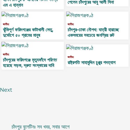
পেলেন চাঁদপুরের আবু আলী সিনা
এম এ হান্নান
জাতীয়:
জাতীয়:
ঝুঁকিপূর্ণ ফরিদগঞ্জের কাটাখালী সেতু,
চাঁদপুর–ঢাকা নৌপথ: যাত্রী হারাচ্ছে
দুর্ভোগে ৫০ গ্রামের মানুষ
একসময়ের সবচেয়ে জনপ্রিয় রুট
জাতীয়:
জাতীয়:
চাঁদপুরের ফরিদগঞ্জে মৃত্যুফাঁদে পরিণত
রাষ্ট্রপতি সাহাবুদ্দিন চুপ্পুর পদত্যাগ
হয়েছে সড়ক, দ্রুত সংস্কারের দাবি
Next
চাঁদপুর বুলেটিনঃ সব খবর, সবার আগে