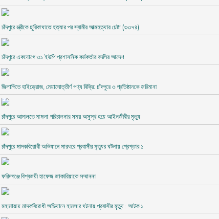
চাঁদপুরে স্ত্রীকে ছুরিকাঘাতে হত্যার পর স্বামীর আত্মহত্যার চেষ্টা (৩৩৭৪)
চাঁদপুরে একযোগে ৩১ ইউপি প্রশাসনিক কর্মকর্তার বদলির আদেশ
জিলাপিতে হাইড্রোজ, মেয়াদোত্তীর্ণ পণ্য বিক্রি: চাঁদপুরে ৩ প্রতিষ্ঠানকে জরিমানা
চাঁদপুরে আদালতে মামলা পরিচালনার সময় অসুস্থ হয়ে আইনজীবীর মৃত্যু
চাঁদপুরে মাদকবিরোধী অভিযানে মারধরে প্রবাসীর মৃত্যুর ঘটনায় গ্রেপ্তার ১
ফরিদগঞ্জে বিশ্বজয়ী হাফেজ জাকারিয়াকে সম্মাননা
মহামায়ায় মাদকবিরোধী অভিযানে হামলার ঘটনায় প্রবাসীর মৃত্যু : আটক ১