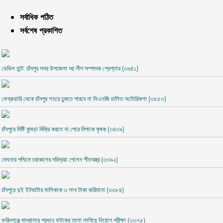
সর্বাধিক পঠিত
সর্বশেষ প্রকাশিত
ডেভিল হান্ট: চাঁদপুর সদর উপজেলা আ.লীগ সম্পাদক গ্রেপ্তার (৩৬৪১)
ফেব্রুয়ারি থেকে চাঁদপুর শহরে ঢুকতে পারবে না সিএনজি চালিত অটোরিকশা (৩৫৫৩)
চাঁদপুরে মিষ্টি কুমড়া বিক্রি করতে না পেরে বিপাকে কৃষক (৩৪৩৯)
মেঘনার পশ্চিমে চরাঞ্চলের দরিদ্ররা পেলেন শীতবস্ত্র (৩৩৯২)
চাঁদপুরে দুই ইটভাটার মালিককে ৩ লাখ টাকা জরিমানা (৩৩৮৪)
ফরিদগঞ্জে মাদ্রাসার প্রধান ফটকের তালা লাগিয়ে নিয়োগ পরীক্ষা (৩৩৭৫)