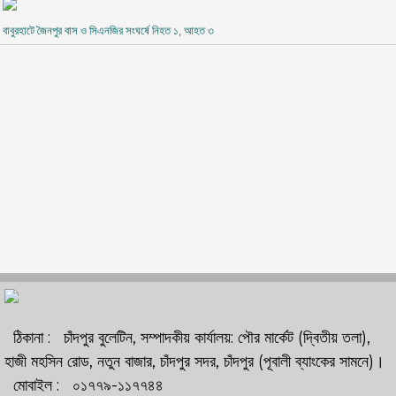
বাবুরহাটে জৈনপুর বাস ও সিএনজির সংঘর্ষে নিহত ১, আহত ৩
ঠিকানা : চাঁদপুর বুলেটিন, সম্পাদকীয় কার্যালয়: পৌর মার্কেট (দ্বিতীয় তলা),
হাজী মহসিন রোড, নতুন বাজার, চাঁদপুর সদর, চাঁদপুর (পূবালী ব্যাংকের সামনে)।
মোবাইল : ০১৭৭৯-১১৭৭৪৪