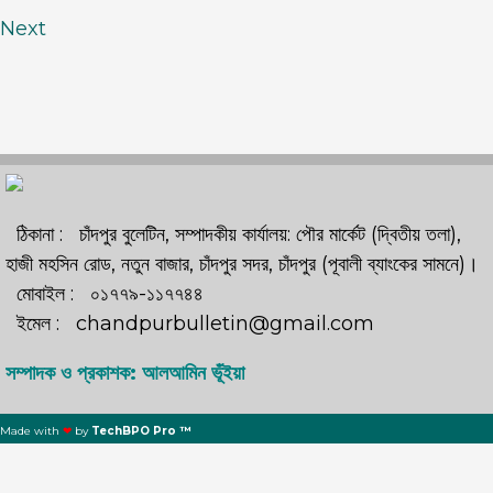
Next
ঠিকানা : চাঁদপুর বুলেটিন, সম্পাদকীয় কার্যালয়: পৌর মার্কেট (দ্বিতীয় তলা),
হাজী মহসিন রোড, নতুন বাজার, চাঁদপুর সদর, চাঁদপুর (পূবালী ব্যাংকের সামনে)।
মোবাইল : ০১৭৭৯-১১৭৭৪৪
ইমেল : chandpurbulletin@gmail.com
সম্পাদক ও প্রকাশক: আলআমিন ভূঁইয়া
Made with
❤
by
TechBPO Pro ™