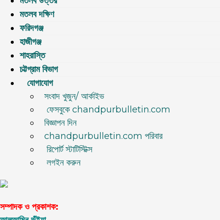
মতলব উত্তর
মতলব দক্ষিণ
ফরিদগঞ্জ
হাজীগঞ্জ
শাহরাস্তি
চট্টগ্রাম বিভাগ
যোগাযোগ
সংবাদ খুজুন/ আর্কাইভ
ফেসবুকে chandpurbulletin.com
বিজ্ঞাপন দিন
chandpurbulletin.com পরিবার
রিপোর্ট স্টাটিস্টিক্স
লগইন করুন
সম্পাদক ও প্রকাশক: