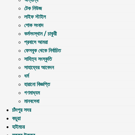
অন্যান্য
টেক নিউজ
লাইফ স্টাইল
শোক সংবাদ
কর্মসংস্থান / চাকুরী
প্রবাসে আমরা
ফেসবুক থেকে নির্বাচিত
সাহিত্য সংস্কৃতি
সাহায্যের আবেদন
ধর্ম
হারানো বিজ্ঞপ্তি
গণমাধ্যম
মানবসেবা
চাঁদপুর সদর
কচুয়া
হাইমচর