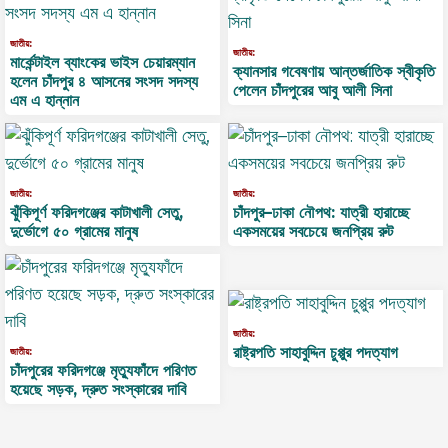
জাতীয়:
জাতীয়:
মার্কেন্টাইল ব্যাংকের ভাইস চেয়ারম্যান
ক্যানসার গবেষণায় আন্তর্জাতিক স্বীকৃতি
হলেন চাঁদপুর ৪ আসনের সংসদ সদস্য
পেলেন চাঁদপুরের আবু আলী সিনা
এম এ হান্নান
জাতীয়:
জাতীয়:
ঝুঁকিপূর্ণ ফরিদগঞ্জের কাটাখালী সেতু,
চাঁদপুর–ঢাকা নৌপথ: যাত্রী হারাচ্ছে
দুর্ভোগে ৫০ গ্রামের মানুষ
একসময়ের সবচেয়ে জনপ্রিয় রুট
জাতীয়:
রাষ্ট্রপতি সাহাবুদ্দিন চুপ্পুর পদত্যাগ
জাতীয়:
চাঁদপুরের ফরিদগঞ্জে মৃত্যুফাঁদে পরিণত
হয়েছে সড়ক, দ্রুত সংস্কারের দাবি