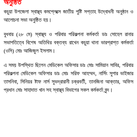
অনুষ্ঠিত
কচুয়া উপজেলা স্বাস্থ্য কমপ্লেক্সে জাতীয় পুষ্টি সপ্তাহ উদ্বোধনী অনুষ্ঠান ও
আলোচনা সভা অনুষ্ঠিত হয়।
বুধবার (২৮ মে) স্বাস্থ্য ও পরিবার পরিকল্পনা কর্মকর্তা ডাঃ সোহেল রানার
সভাপতিত্বে বিশেষ অতিথির বক্তব্য রাখেন কচুয়া থানা ভারপ্রাপ্ত কর্মকর্তা
(ওসি) মোঃ আজিজুল ইসলাম।
এ সময় উপস্থিত ছিলেন মেডিকেল অফিসার ডাঃ মোঃ সামিয়ান সাবির, পরিবার
পরিকল্পনা মেডিকেল অফিসার ডাঃ মোঃ সরিফ আহম্মদ, নার্সিং সুপার ভাইজার
তাসনিবা, সিনিয়র ষ্টাফ নার্স সুভদ্রারানী চক্রবর্তী, তানজিনা আক্তার, অফিস
প্রধান মোঃ সাহাদাত খান সহ স্বাস্থ্য বিভাগের সকল কর্মকর্তা বৃন্দ।