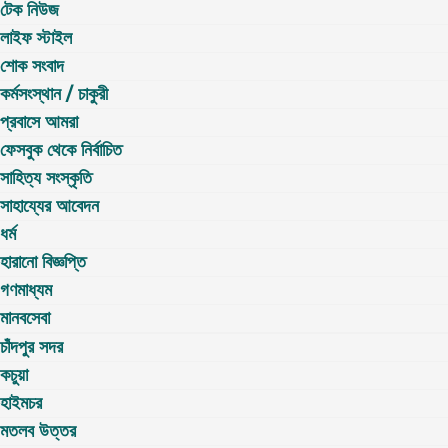
টেক নিউজ
লাইফ স্টাইল
শোক সংবাদ
কর্মসংস্থান / চাকুরী
প্রবাসে আমরা
ফেসবুক থেকে নির্বাচিত
সাহিত্য সংস্কৃতি
সাহায্যের আবেদন
ধর্ম
হারানো বিজ্ঞপ্তি
গণমাধ্যম
মানবসেবা
চাঁদপুর সদর
কচুয়া
হাইমচর
মতলব উত্তর