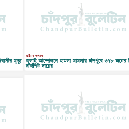
আইন ও অপরাধ:
জুলাই আন্দোলনে হামলা মামলায় চাঁদপুরে ৩৭৮ জনের বি
াসীর মৃত্যু
চার্জশিট দায়ের