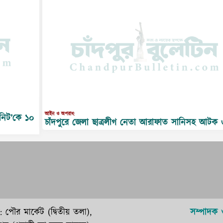
আইন ও অপরাধ:
িনিট’কে ১০
চাঁদপুরে জেলা ছাত্রলীগ নেতা আরাফাত সানিসহ আটক 
 পৌর মার্কেট (দ্বিতীয় তলা),
সম্পাদক 