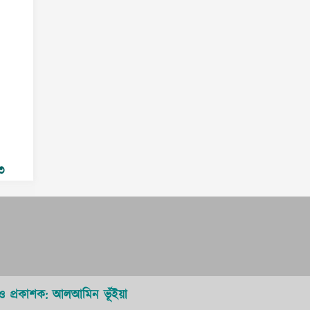
৩
ও প্রকাশক: আলআমিন ভূঁইয়া