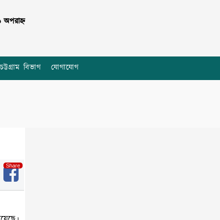
 অপরাহ্ন
চট্টগ্রাম বিভাগ
যোগাযোগ
চাঁদপুর বুলেটিনঃ সব খবর, সবার
আগে
সর্বাধিক পঠিত
সর্বশেষ প্রকাশিত
য়েছে।