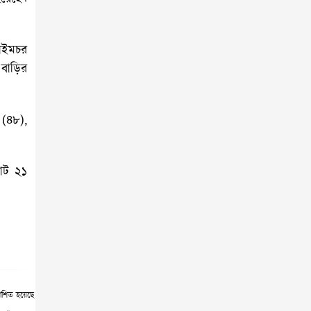
ডেভিল হান্ট: চাঁদপুর সদর উপজেলা
আ.লীগ সম্পাদক গ্রেপ্তার (৩৬৪১)
ফেব্রুয়ারি থেকে চাঁদপুর শহরে ঢুকতে
াইমচর
পারবে না সিএনজি চালিত
বাড়ির
অটোরিকশা (৩৫৫৩)
চাঁদপুরে মিষ্টি কুমড়া বিক্রি করতে না
(৪৮),
পেরে বিপাকে কৃষক (৩৪৩৯)
মেঘনার পশ্চিমে চরাঞ্চলের দরিদ্ররা
োট ২১
পেলেন শীতবস্ত্র (৩৩৯২)
চাঁদপুরে দুই ইটভাটার মালিককে ৩
লাখ টাকা জরিমানা (৩৩৮৪)
ফরিদগঞ্জে মাদ্রাসার প্রধান ফটকের
তালা লাগিয়ে নিয়োগ পরীক্ষা (৩৩৭৫)
চাঁদপুরে স্ত্রীকে ছুরিকাঘাতে হত্যার পর
াশিত হয়েছে
স্বামীর আত্মহত্যার চেষ্টা (৩৩৭৪)