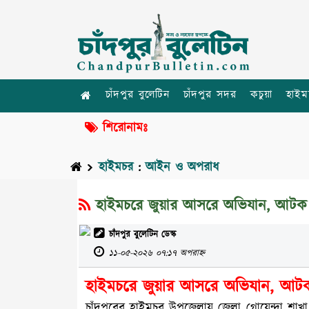
চাঁদপুর বুলেটিন
চাঁদপুর সদর
কচুয়া
হাইম
শিরোনামঃ
হাইমচর
:
আইন ও অপরাধ
হাইমচরে জুয়ার আসরে অভিযান, আটক
চাঁদপুর বুলেটিন ডেস্ক
১১-০৫-২০২৬ ০৭:১৭ অপরাহ্ন
হাইমচরে জুয়ার আসরে অভিযান, আট
চাঁদপুরের হাইমচর উপজেলায় জেলা গোয়েন্দা শা