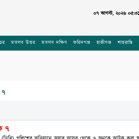
০৭ আগস্ট, ২০২৬ ০৫:৩১
চর
মতলব উত্তর
মতলব দক্ষিণ
ফরিদগঞ্জ
হাজীগঞ্জ
শাহরাস্তি
 ৭
ক ৭
খা (ডিবি) পুলিশের অভিযানে জুয়ার আসর থেকে ৭ জনকে আটক করা হ