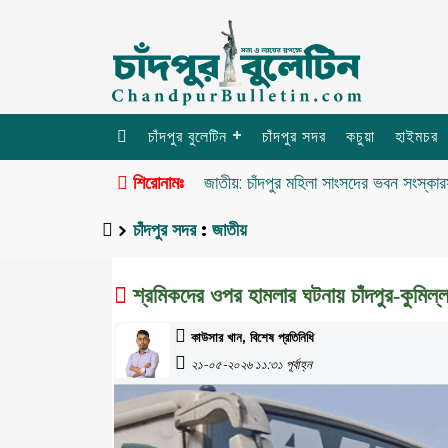
চাঁদপুর বুলেটিন
চাঁদপুর সদর
কচুয়া
হাইমচর
শিরোনামঃ
জাতীয়: চাঁদপুর মহিলা সাংসদের ভবন সংস্কার
চাঁদপুর সদর
:
জাতীয়
শ্রমিকদের ওপর হামলার ঘটনায় চাঁদপুর-কুমিল্ল
কাউসার খান, বিশেষ প্রতিনিধি
২১-০৫-২০২৬ ১১:৩১ পূর্বাহ্ন