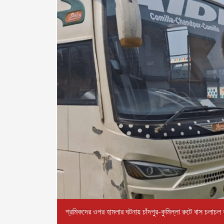
শ্রমিকদের ওপর হামলার ঘটনায় চাঁদপুর-কুমিল্লা রুটে বাস চলাচল 