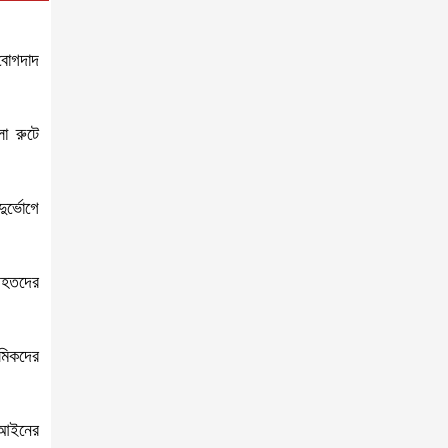
 বোগদাদ
লা রুটে
র্ভোগে
 আহতদের
রমিকদের
 আইনের