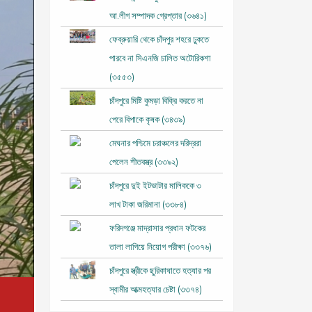
আ.লীগ সম্পাদক গ্রেপ্তার (৩৬৪১)
ফেব্রুয়ারি থেকে চাঁদপুর শহরে ঢুকতে
পারবে না সিএনজি চালিত অটোরিকশা
(৩৫৫৩)
চাঁদপুরে মিষ্টি কুমড়া বিক্রি করতে না
পেরে বিপাকে কৃষক (৩৪৩৯)
মেঘনার পশ্চিমে চরাঞ্চলের দরিদ্ররা
পেলেন শীতবস্ত্র (৩৩৯২)
চাঁদপুরে দুই ইটভাটার মালিককে ৩
লাখ টাকা জরিমানা (৩৩৮৪)
ফরিদগঞ্জে মাদ্রাসার প্রধান ফটকের
তালা লাগিয়ে নিয়োগ পরীক্ষা (৩৩৭৬)
চাঁদপুরে স্ত্রীকে ছুরিকাঘাতে হত্যার পর
স্বামীর আত্মহত্যার চেষ্টা (৩৩৭৪)