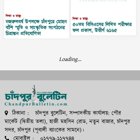
শিক্ষা ও স্বাস্থ্য:
শিক্ষা ও স্বাস্থ্য:
নজরুলবর্ষ উপলক্ষে চাঁদপুরে মোহন
৫০তম বিসিএসের লিখিত পরীক্ষার
বাঁশি স্মৃতি ও সাংস্কৃতিক সংগঠনের
ফল প্রকাশ, উত্তীর্ণ ৬১৬৫
চিত্রাঙ্কন প্রতিযোগিতা
Loading...
ঠিকানা : চাঁদপুর বুলেটিন, সম্পাদকীয় কার্যালয়: পৌর
মার্কেট (দ্বিতীয় তলা), হাজী মহসিন রোড, নতুন বাজার, চাঁদপুর
সদর, চাঁদপুর (পূবালী ব্যাংকের সামনে)।
মোবাইল : ০১৭৭৯-১১৭৭৪৪