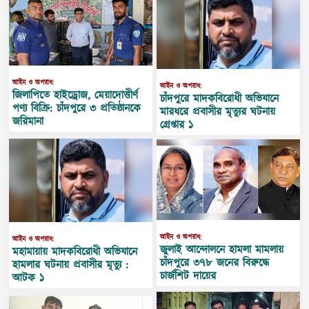
আইন ও অপরাধ:
আইন ও অপরাধ:
জিলাপিতে হাইড্রোজ, মেয়াদোত্তীর্ণ
চাঁদপুরে মাদকবিরোধী অভিযানে
পণ্য বিক্রি: চাঁদপুরে ৩ প্রতিষ্ঠানকে
মারধরে প্রবাসীর মৃত্যুর ঘটনায়
জরিমানা
গ্রেপ্তার ১
আইন ও অপরাধ:
আইন ও অপরাধ:
জুলাই আন্দোলনে হামলা মামলায়
মহামায়ায় মাদকবিরোধী অভিযানে
চাঁদপুরে ৩৭৮ জনের বিরুদ্ধে
হামলার ঘটনায় প্রবাসীর মৃত্যু :
চার্জশিট দায়ের
আটক ১