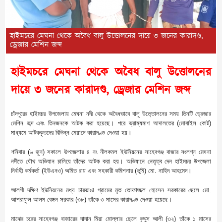
হাইমচরে মেঘনা থেকে অবৈধ বালু উত্তোলনের দায়ে ৩ জনের কারাদণ্ড,
ড্রেজার মেশিন জব্দ
হাইমচরে মেঘনা থেকে অবৈধ বালু উত্তোলনের
দায়ে ৩ জনের কারাদণ্ড, ড্রেজার মেশিন জব্দ
চাঁদপুরের হাইমচর উপজেলায় মেঘনা নদী থেকে অবৈধভাবে বালু উত্তোলনের সময় তিনটি ড্রেজার
মেশিন জব্দ এবং তিনজনকে আটক করা হয়েছে। পরে ভ্রাম্যমাণ আদালতের (মোবাইল কোর্ট)
মাধ্যমে আটককৃতদের বিভিন্ন মেয়াদে কারাদণ্ড দেওয়া হয়।
​শনিবার (৬ জুন) সকালে উপজেলার ৪ নং নীলকমল ইউনিয়নের সাহেবগঞ্জ বাজার সংলগ্ন মেঘনা
নদীতে যৌথ অভিযান চালিয়ে তাঁদের আটক করা হয়। অভিযানে নেতৃত্ব দেন হাইমচর উপজেলা
নির্বাহী কর্মকর্তা (ইউএনও) অমিত রায় এবং সহকারী কমিশনার (ভূমি) মো. নাহিদ আহমেদ।
​আলগী দক্ষিণ ইউনিয়নের মধ্য চারভাঙা গ্রামের মৃত তোফাজ্জল হোসেন সরকারের ছেলে মো.
আশরাফুল আলম বেঙ্গল সরকার (৩৮) তাঁকে ৩ মাসের কারাদণ্ড দেওয়া হয়েছে।
​মাঝের চরের সাহেবগঞ্জ বাজারের দাদান মিয়া মোল্লার ছেলে কুদ্দুস আলী (৩২) তাঁকে ১ মাসের