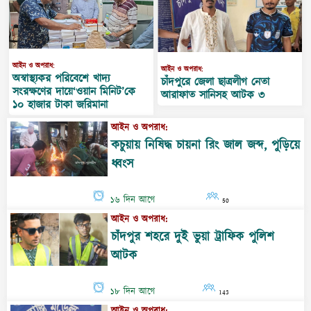
কচুয়ায় নিষিদ্ধ চায়না রিং জাল জব্দ, পুড়িয়ে
ধ্বংস
১৬ দিন আগে
50
আইন ও অপরাধ:
চাঁদপুর শহরে দুই ভুয়া ট্রাফিক পুলিশ
আটক
১৮ দিন আগে
143
আইন ও অপরাধ:
শাহরাস্তিতে ৮৪ পিস ইয়াবাসহ দু’মাদক
কারবারি আটক
১৯ দিন আগে
52
আইন ও অপরাধ:
শাহরাস্তির আলোচিত হত্যা: ডাকাতির গল্প
সাজিয়েও শেষ রক্ষা হয়নি দেবরবধূর