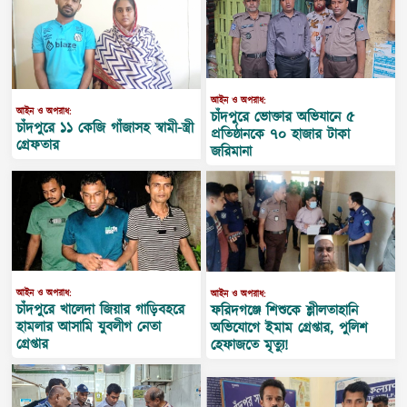
আইন ও অপরাধ:
আইন ও অপরাধ:
চাঁদপুরে ভোক্তার অভিযানে ৫
চাঁদপুরে ১১ কেজি গাঁজাসহ স্বামী-স্ত্রী
প্রতিষ্ঠানকে ৭০ হাজার টাকা
গ্রেফতার
জরিমানা
আইন ও অপরাধ:
আইন ও অপরাধ:
চাঁদপুরে খালেদা জিয়ার গাড়িবহরে
ফরিদগঞ্জে শিশুকে শ্লীলতাহানি
হামলার আসামি যুবলীগ নেতা
অভিযোগে ইমাম গ্রেপ্তার, পুলিশ
গ্রেপ্তার
হেফাজতে মৃত্যু!
আইন ও অপরাধ:
আইন ও অপরাধ:
অস্বাস্থ্যকর পরিবেশে খাদ্য
চাঁদপুরে জেলা ছাত্রলীগ নেতা
সংরক্ষণের দায়ে‘ওয়ান মিনিট’কে
আরাফাত সানিসহ আটক ৩
১০ হাজার টাকা জরিমানা
আইন ও অপরাধ: