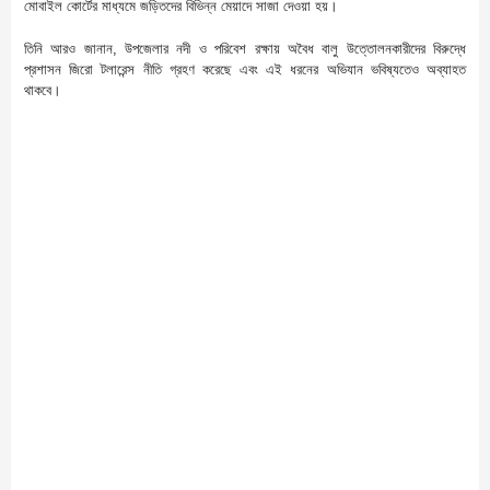
মোবাইল কোর্টের মাধ্যমে জড়িতদের বিভিন্ন মেয়াদে সাজা দেওয়া হয়।
​তিনি আরও জানান, উপজেলার নদী ও পরিবেশ রক্ষায় অবৈধ বালু উত্তোলনকারীদের বিরুদ্ধে
প্রশাসন জিরো টলারেন্স নীতি গ্রহণ করেছে এবং এই ধরনের অভিযান ভবিষ্যতেও অব্যাহত
থাকবে।