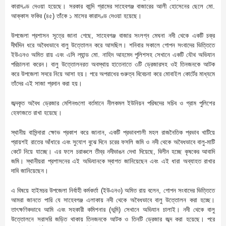
কারাদণ্ড দেওয়া হয়েছে। সরকার কান্দি গ্রামের সাহেবগঞ্জ বাজারের আলী হোসেনের ছেলে মো.
আক্কাস ফকির (৪৫) তাঁকে ১ মাসের কারাদণ্ড দেওয়া হয়েছে।
​উপজেলা প্রশাসন সূত্রে জানা গেছে, সাহেবগঞ্জ বাজার সংলগ্ন মেঘনা নদী থেকে একটি চক্র
দীর্ঘদিন ধরে অবৈধভাবে বালু উত্তোলন করে আসছিল। শনিবার সকালে গোপন সংবাদের ভিত্তিতে
ইউএনও অমিত রায় এবং এসি ল্যান্ড মো. নাহিদ আহমেদ পুলিশসহ সেখানে একটি যৌথ অভিযান
পরিচালনা করেন। বালু উত্তোলনরত অবস্থায় হাতেনাতে ৩টি ড্রেজারসহ ওই তিনজনকে আটক
করে উপজেলা সদরে নিয়ে আসা হয়। পরে অপরাধের গুরুত্ব বিবেচনা করে মোবাইল কোর্টের মাধ্যমে
তাঁদের এই সাজা প্রদান করা হয়।
​জব্দকৃত অবৈধ ড্রেজার মেশিনগুলো বর্তমানে নীলকমল ইউনিয়ন পরিষদের সচিব ও গ্রাম পুলিশের
হেফাজতে রাখা হয়েছে।
​স্থানীয় বাসিন্দারা ক্ষোভ প্রকাশ করে জানান, একটি প্রভাবশালী মহল রাজনৈতিক প্রভাব খাটিয়ে
প্রায়শই রাতের আঁধারে এবং সুযোগ বুঝে দিনে চরের ফসলি জমি ও নদী থেকে অবৈধভাবে বালু-মাটি
কেটে নিয়ে যাচ্ছে। এর ফলে চরাঞ্চলে তীব্র নদীভাঙন দেখা দিয়েছে, বিলীন হচ্ছে কৃষকের আবাদি
জমি। স্থানীয়রা প্রশাসনের এই অভিযানকে স্বাগত জানিয়েছেন এবং এই ধারা অব্যাহত রাখার
দাবি জানিয়েছেন।
​এ বিষয়ে হাইমচর উপজেলা নির্বাহী কর্মকর্তা (ইউএনও) অমিত রায় বলেন, গোপন সংবাদের ভিত্তিতে
আমরা জানতে পারি যে সাহেবগঞ্জ এলাকায় নদী থেকে অবৈধভাবে বালু উত্তোলন করা হচ্ছে।
তাৎক্ষণিকভাবে আমি এবং সহকারী কমিশনার (ভূমি) সেখানে অভিযান চালাই। নদী থেকে বালু
উত্তোলনে সরাসরি জড়িত থাকায় তিনজনকে আটক ও তিনটি ড্রেজার জব্দ করা হয়েছে। পরে